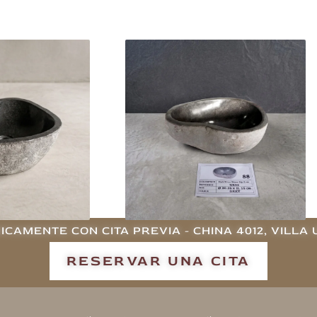
e Río de Indonesia
Bacha Piedra De Río De Indonesia
ch
Chica 88Ch
.000
$
330.001
 al carrito
Agregar al carrito
ICAMENTE CON CITA PREVIA - CHINA 4012, VILLA 
RESERVAR UNA CITA