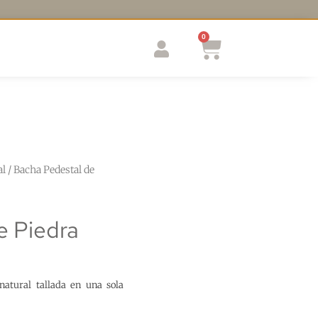
0
al
/ Bacha Pedestal de
e Piedra
atural tallada en una sola