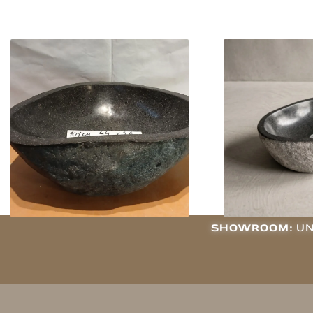
Bacha Piedra De Río De Indonesia
Bacha de piedra d
Chica 101ch
45
$
330.000
$
330
Agregar al carrito
Agregar
SHOWROOM:
UN