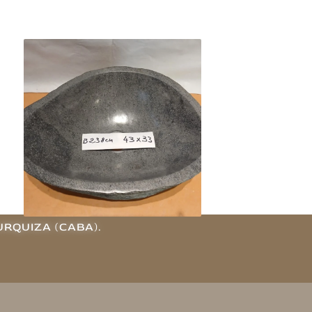
Bacha Piedra De Río De Indonesia
Grande 238ch
$
330.000
Agregar al carrito
URQUIZA (CABA).