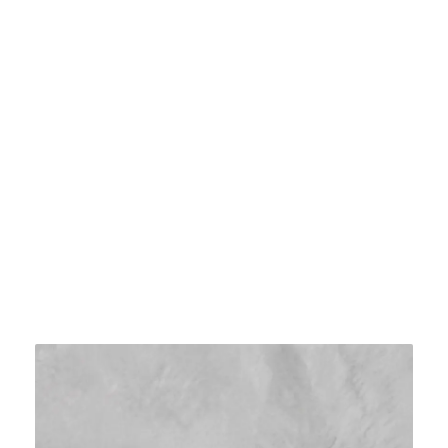
Bacha Piedra De Río De Indonesia Grande 39gr
$
426.000
Agregar al carrito