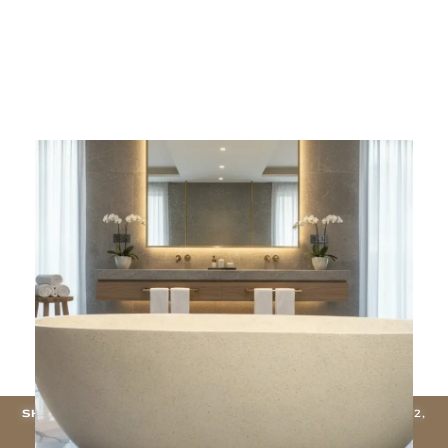
Bañera Terrazo JEMBER
$
3.000.000
Agregar al carrito
SHOWROOM:
UNICAMENTE CON CITA PREVIA - CHINA 4012,
VILLA URQUIZA (CABA).