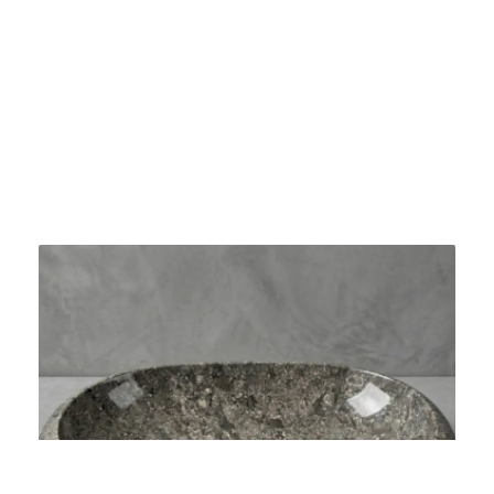
Bacha De Marmol Pulida SDOP
$
420.000
Agregar al carrito