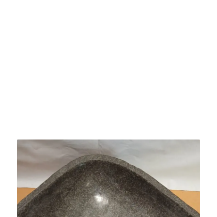
Bacha Piedra De Río De Indonesia Grande 20GR
$
426.000
Agregar al carrito