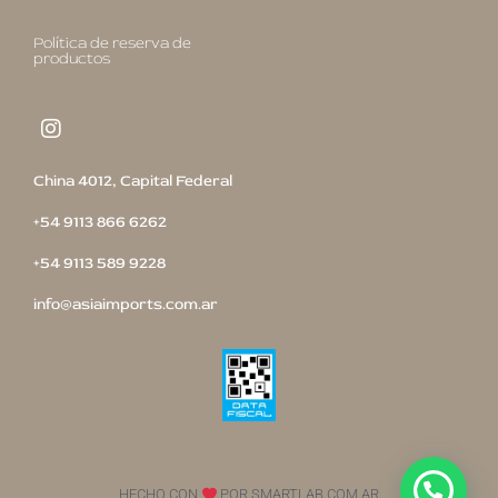
Política de reserva de
productos
China 4012, Capital Federal
+54 9113 866 6262
+54 9113 589 9228
info@asiaimports.com.ar
Hola! En qué podemos ayudarte?
HECHO CON
POR SMARTLAB.COM.AR