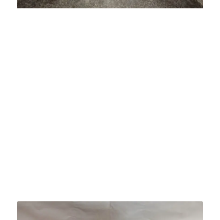
Bacha Piedra De Río De Indonesia Grande 238ch