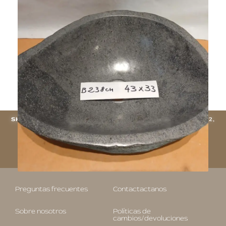
$
330.000
Agregar al carrito
SHOWROOM:
UNICAMENTE CON CITA PREVIA - CHINA 4012,
VILLA URQUIZA (CABA).
RESERVAR UNA CITA
Preguntas frecuentes
Contactactanos
Sobre nosotros
Políticas de
cambios/devoluciones