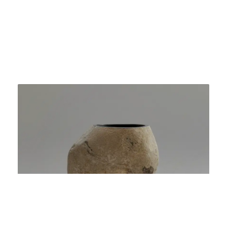
Bacha Pedestal de Piedra Natural N°06
$
2.200.000
Agregar al carrito