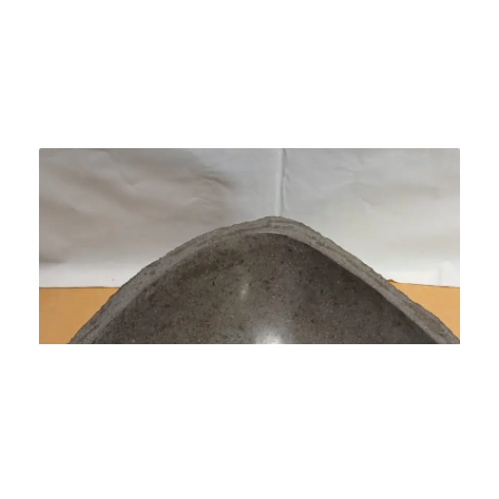
Bacha Piedra De Río De Indonesia Grande 154gr.
$
426.000
Agregar al carrito