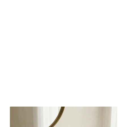
Bacha de Marmol Rustica SBAM
$
420.000