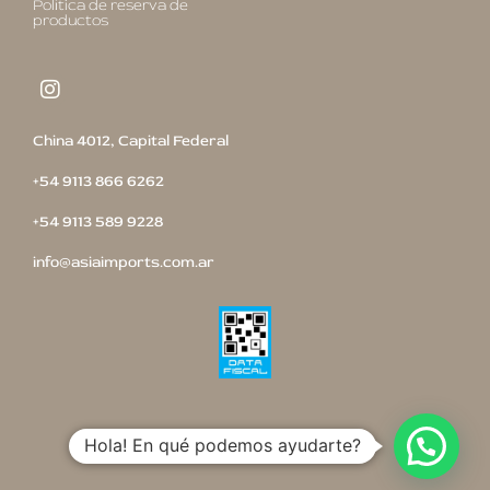
Política de reserva de
productos
China 4012, Capital Federal
+54 9113 866 6262
+54 9113 589 9228
info@asiaimports.com.ar
Hola! En qué podemos ayudarte?
HECHO CON
POR SMARTLAB.COM.AR