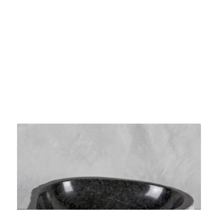
Bacha Piedra De Río De Indonesia Grande 39gr
$
426.000
Agregar al carrito