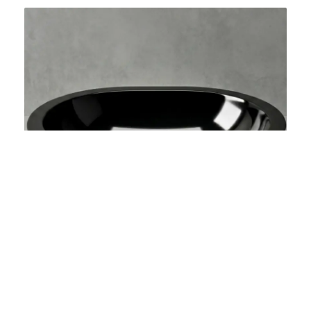
Bacha De Marmol Pulida SOP
$
420.000
Agregar al carrito